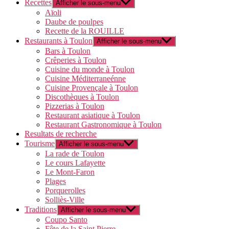
Recettes
Afficher le sous-menu
Aïoli
Daube de poulpes
Recette de la ROUILLE
Restaurants à Toulon
Afficher le sous-menu
Bars à Toulon
Crêperies à Toulon
Cuisine du monde à Toulon
Cuisine Méditerraneénne
Cuisine Provençale à Toulon
Discothèques à Toulon
Pizzerias à Toulon
Restaurant asiatique à Toulon
Restaurant Gastronomique à Toulon
Resultats de recherche
Tourisme
Afficher le sous-menu
La rade de Toulon
Le cours Lafayette
Le Mont-Faron
Plages
Porquerolles
Solliès-Ville
Traditions
Afficher le sous-menu
Coupo Santo
Fête de la Saint Pierre