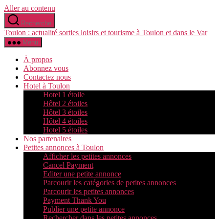
Aller au contenu
Recherche
Toulon : actualité sorties loisirs et tourisme à Toulon et dans le Var
Menu
À propos
Abonnez vous
Contactez nous
Hotel à Toulon
Hotel 1 étoile
Hôtel 2 étoiles
Hôtel 3 étoiles
Hôtel 4 étoiles
Hotel 5 étoiles
Nos partenaires
Petites annonces à Toulon
Afficher les petites annonces
Cancel Payment
Editer une petite annonce
Parcourir les catégories de petites annonces
Parcourir les petites annonces
Payment Thank You
Publier une petite annonce
Rechercher dans les petites annonces