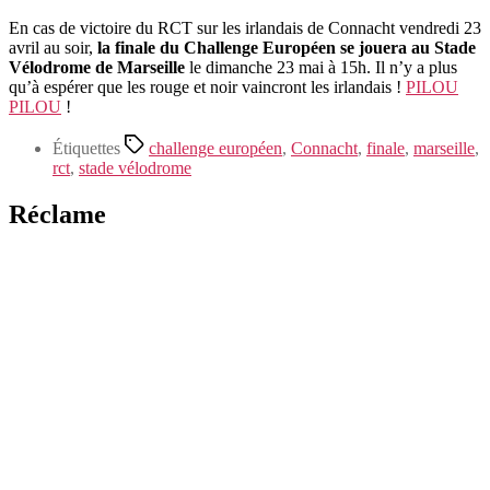
En cas de victoire du RCT sur les irlandais de Connacht vendredi 23
avril au soir,
la finale du Challenge Européen se jouera au Stade
Vélodrome de Marseille
le dimanche 23 mai à 15h. Il n’y a plus
qu’à espérer que les rouge et noir vaincront les irlandais !
PILOU
PILOU
!
Étiquettes
challenge européen
,
Connacht
,
finale
,
marseille
,
rct
,
stade vélodrome
Réclame