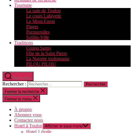
Tourisme
La rade de Toulon
Le cours Lafayette
Le Mont-Faron
Plages
Porquerolles
Solliès-Ville
Traditions
Coupo Santo
Fête de la Saint Pierre
La Navette toulonnaise
PILOU PILOU
Recherche
Rechercher :
Fermer la recherche
Fermer le menu
À propos
Abonnez vous
Contactez nous
Hotel à Toulon
Afficher le sous-menu
Hotel 1 étoile