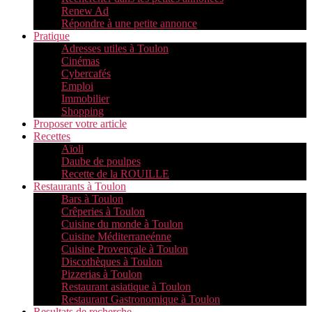
Renew Ad
Répondre à une petite annonce
Pratique
Adresses utiles à Toulon
Cinémas
Cybercafés
Emploi
Immobilier
Shopping
Proposer votre article
Recettes
Aïoli
Daube de poulpes
Recette de la ROUILLE
Restaurants à Toulon
Bars à Toulon
Crêperies à Toulon
Cuisine du monde à Toulon
Cuisine Méditerraneénne
Cuisine Provençale à Toulon
Discothèques à Toulon
Pizzerias à Toulon
Restaurant asiatique à Toulon
Restaurant Gastronomique à Toulon
Resultats de recherche