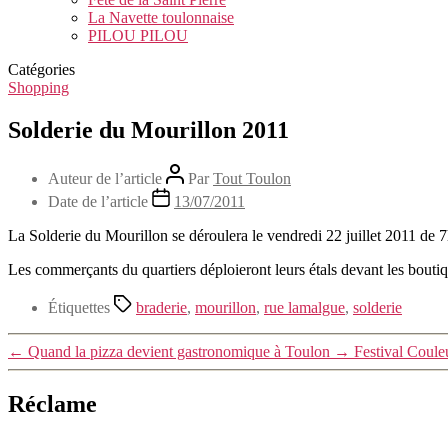
La Navette toulonnaise
PILOU PILOU
Catégories
Shopping
Solderie du Mourillon 2011
Auteur de l’article
Par
Tout Toulon
Date de l’article
13/07/2011
La Solderie du Mourillon se déroulera le vendredi 22 juillet 2011 de 7
Les commerçants du quartiers déploieront leurs étals devant les boutiqu
Étiquettes
braderie
,
mourillon
,
rue lamalgue
,
solderie
←
Quand la pizza devient gastronomique à Toulon
→
Festival Coul
Réclame