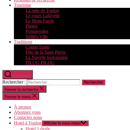
Tourisme
La rade de Toulon
Le cours Lafayette
Le Mont-Faron
Plages
Porquerolles
Solliès-Ville
Traditions
Coupo Santo
Fête de la Saint Pierre
La Navette toulonnaise
PILOU PILOU
Recherche
Rechercher :
Fermer la recherche
Fermer le menu
À propos
Abonnez vous
Contactez nous
Hotel à Toulon
Afficher le sous-menu
Hotel 1 étoile