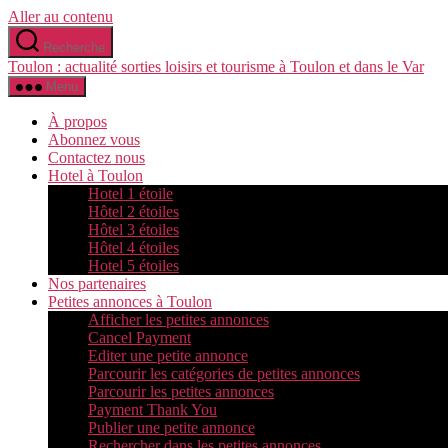
Aller au contenu
Recherche
Toulon : actualité sorties loisirs et tourisme à Toulon et dans le Var
Menu
À propos
Abonnez vous
Contactez nous
Hotel à Toulon
Hotel 1 étoile
Hôtel 2 étoiles
Hôtel 3 étoiles
Hôtel 4 étoiles
Hotel 5 étoiles
Nos partenaires
Petites annonces à Toulon
Afficher les petites annonces
Cancel Payment
Editer une petite annonce
Parcourir les catégories de petites annonces
Parcourir les petites annonces
Payment Thank You
Publier une petite annonce
Rechercher dans les petites annonces