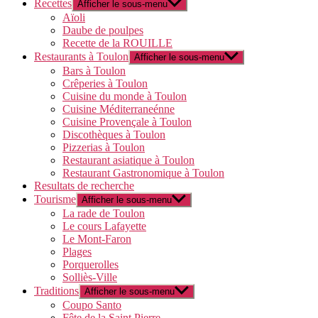
Recettes
Afficher le sous-menu
Aïoli
Daube de poulpes
Recette de la ROUILLE
Restaurants à Toulon
Afficher le sous-menu
Bars à Toulon
Crêperies à Toulon
Cuisine du monde à Toulon
Cuisine Méditerraneénne
Cuisine Provençale à Toulon
Discothèques à Toulon
Pizzerias à Toulon
Restaurant asiatique à Toulon
Restaurant Gastronomique à Toulon
Resultats de recherche
Tourisme
Afficher le sous-menu
La rade de Toulon
Le cours Lafayette
Le Mont-Faron
Plages
Porquerolles
Solliès-Ville
Traditions
Afficher le sous-menu
Coupo Santo
Fête de la Saint Pierre