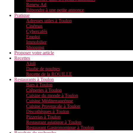
Renew Ad
Répondre à une petite annonce
Pratique
Adresses utiles à Toulon
Cinémas
Cybercafés
Emploi
Immobilier
Shopping
Proposer votre article
Recettes
Aïoli
Daube de poulpes
Recette de la ROUILLE
Restaurants à Toulon
Bars à Toulon
Crêperies à Toulon
Cuisine du monde à Toulon
Cuisine Méditerraneénne
Cuisine Provençale à Toulon
Discothèques à Toulon
Pizzerias à Toulon
Restaurant asiatique à Toulon
Restaurant Gastronomique à Toulon
Resultats de recherche