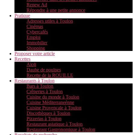
Renew Ad
Répondre à une petite annonce
Pratique
Adresses utiles à Toulon
Cinémas
Cybercafés
Emploi
Immobilier
Shopping
Proposer votre article
Recettes
Aïoli
Daube de poulpes
Recette de la ROUILLE
Restaurants à Toulon
Bars à Toulon
Crêperies à Toulon
Cuisine du monde à Toulon
Cuisine Méditerraneénne
Cuisine Provençale à Toulon
Discothèques à Toulon
Pizzerias à Toulon
Restaurant asiatique à Toulon
Restaurant Gastronomique à Toulon
Resultats de recherche