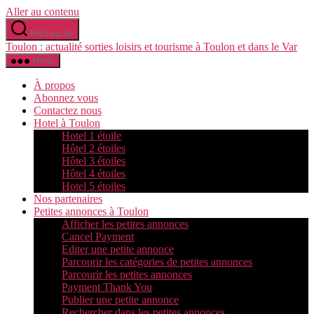
Aller au contenu
Recherche
Toulon : actualité sorties loisirs et tourisme à Toulon et dans le Var
Menu
À propos
Abonnez vous
Contactez nous
Hotel à Toulon
Hotel 1 étoile
Hôtel 2 étoiles
Hôtel 3 étoiles
Hôtel 4 étoiles
Hotel 5 étoiles
Nos partenaires
Petites annonces à Toulon
Afficher les petites annonces
Cancel Payment
Editer une petite annonce
Parcourir les catégories de petites annonces
Parcourir les petites annonces
Payment Thank You
Publier une petite annonce
Rechercher dans les petites annonces