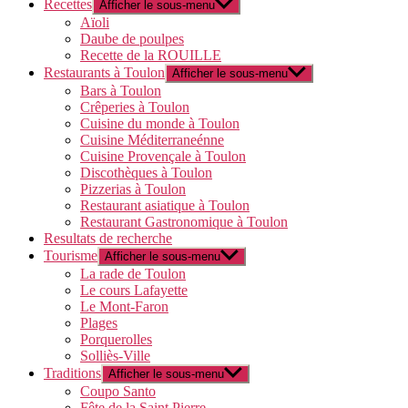
Recettes
Afficher le sous-menu
Aïoli
Daube de poulpes
Recette de la ROUILLE
Restaurants à Toulon
Afficher le sous-menu
Bars à Toulon
Crêperies à Toulon
Cuisine du monde à Toulon
Cuisine Méditerraneénne
Cuisine Provençale à Toulon
Discothèques à Toulon
Pizzerias à Toulon
Restaurant asiatique à Toulon
Restaurant Gastronomique à Toulon
Resultats de recherche
Tourisme
Afficher le sous-menu
La rade de Toulon
Le cours Lafayette
Le Mont-Faron
Plages
Porquerolles
Solliès-Ville
Traditions
Afficher le sous-menu
Coupo Santo
Fête de la Saint Pierre