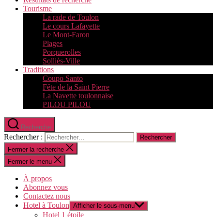
Tourisme
La rade de Toulon
Le cours Lafayette
Le Mont-Faron
Plages
Porquerolles
Solliès-Ville
Traditions
Coupo Santo
Fête de la Saint Pierre
La Navette toulonnaise
PILOU PILOU
Recherche
Rechercher :
Fermer la recherche
Fermer le menu
À propos
Abonnez vous
Contactez nous
Hotel à Toulon
Afficher le sous-menu
Hotel 1 étoile