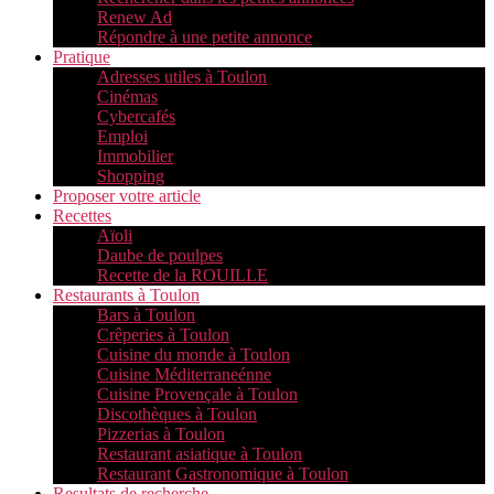
Renew Ad
Répondre à une petite annonce
Pratique
Adresses utiles à Toulon
Cinémas
Cybercafés
Emploi
Immobilier
Shopping
Proposer votre article
Recettes
Aïoli
Daube de poulpes
Recette de la ROUILLE
Restaurants à Toulon
Bars à Toulon
Crêperies à Toulon
Cuisine du monde à Toulon
Cuisine Méditerraneénne
Cuisine Provençale à Toulon
Discothèques à Toulon
Pizzerias à Toulon
Restaurant asiatique à Toulon
Restaurant Gastronomique à Toulon
Resultats de recherche