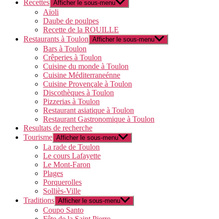
Recettes
Afficher le sous-menu
Aïoli
Daube de poulpes
Recette de la ROUILLE
Restaurants à Toulon
Afficher le sous-menu
Bars à Toulon
Crêperies à Toulon
Cuisine du monde à Toulon
Cuisine Méditerraneénne
Cuisine Provençale à Toulon
Discothèques à Toulon
Pizzerias à Toulon
Restaurant asiatique à Toulon
Restaurant Gastronomique à Toulon
Resultats de recherche
Tourisme
Afficher le sous-menu
La rade de Toulon
Le cours Lafayette
Le Mont-Faron
Plages
Porquerolles
Solliès-Ville
Traditions
Afficher le sous-menu
Coupo Santo
Fête de la Saint Pierre