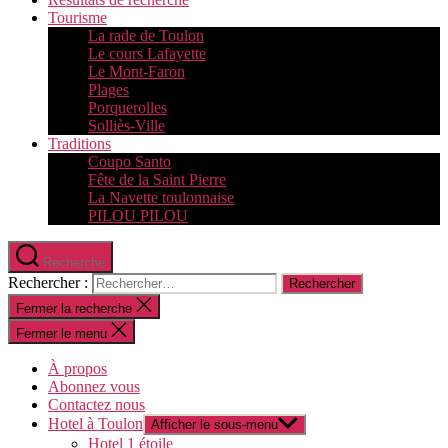
Tourisme
La rade de Toulon
Le cours Lafayette
Le Mont-Faron
Plages
Porquerolles
Solliès-Ville
Traditions
Coupo Santo
Fête de la Saint Pierre
La Navette toulonnaise
PILOU PILOU
Recherche
Rechercher :
Fermer la recherche
Fermer le menu
À propos
Abonnez vous
Contactez nous
Hotel à Toulon
Afficher le sous-menu
Hotel 1 étoile