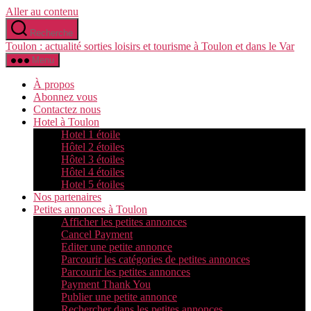
Aller au contenu
Recherche
Toulon : actualité sorties loisirs et tourisme à Toulon et dans le Var
Menu
À propos
Abonnez vous
Contactez nous
Hotel à Toulon
Hotel 1 étoile
Hôtel 2 étoiles
Hôtel 3 étoiles
Hôtel 4 étoiles
Hotel 5 étoiles
Nos partenaires
Petites annonces à Toulon
Afficher les petites annonces
Cancel Payment
Editer une petite annonce
Parcourir les catégories de petites annonces
Parcourir les petites annonces
Payment Thank You
Publier une petite annonce
Rechercher dans les petites annonces