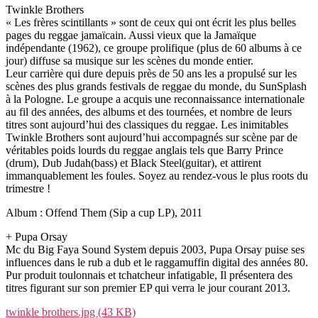
Twinkle Brothers
« Les frères scintillants » sont de ceux qui ont écrit les plus belles
pages du reggae jamaïcain. Aussi vieux que la Jamaïque
indépendante (1962), ce groupe prolifique (plus de 60 albums à ce
jour) diffuse sa musique sur les scènes du monde entier.
Leur carrière qui dure depuis près de 50 ans les a propulsé sur les
scènes des plus grands festivals de reggae du monde, du SunSplash
à la Pologne. Le groupe a acquis une reconnaissance internationale
au fil des années, des albums et des tournées, et nombre de leurs
titres sont aujourd’hui des classiques du reggae. Les inimitables
Twinkle Brothers sont aujourd’hui accompagnés sur scène par de
véritables poids lourds du reggae anglais tels que Barry Prince
(drum), Dub Judah(bass) et Black Steel(guitar), et attirent
immanquablement les foules. Soyez au rendez-vous le plus roots du
trimestre !
Album : Offend Them (Sip a cup LP), 2011
+ Pupa Orsay
Mc du Big Faya Sound System depuis 2003, Pupa Orsay puise ses
influences dans le rub a dub et le raggamuffin digital des années 80.
Pur produit toulonnais et tchatcheur infatigable, Il présentera des
titres figurant sur son premier EP qui verra le jour courant 2013.
twinkle brothers.jpg (43 KB)