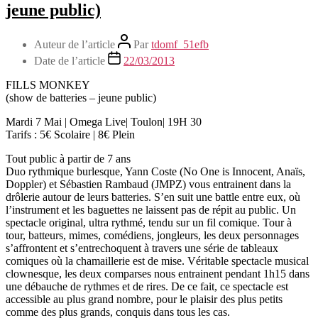
jeune public)
Auteur de l’article
Par
tdomf_51efb
Date de l’article
22/03/2013
FILLS MONKEY
(show de batteries – jeune public)
Mardi 7 Mai | Omega Live| Toulon| 19H 30
Tarifs : 5€ Scolaire | 8€ Plein
Tout public à partir de 7 ans
Duo rythmique burlesque, Yann Coste (No One is Innocent, Anaïs,
Doppler) et Sébastien Rambaud (JMPZ) vous entrainent dans la
drôlerie autour de leurs batteries. S’en suit une battle entre eux, où
l’instrument et les baguettes ne laissent pas de répit au public. Un
spectacle original, ultra rythmé, tendu sur un fil comique. Tour à
tour, batteurs, mimes, comédiens, jongleurs, les deux personnages
s’affrontent et s’entrechoquent à travers une série de tableaux
comiques où la chamaillerie est de mise. Véritable spectacle musical
clownesque, les deux comparses nous entrainent pendant 1h15 dans
une débauche de rythmes et de rires. De ce fait, ce spectacle est
accessible au plus grand nombre, pour le plaisir des plus petits
comme des plus grands, conquis dans tous les cas.