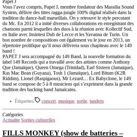
Papet J
Vous l’avez compris, Papet J, membre fondateur des Massilia Sound
System, délivre des titres ragga-jungle 100% digital réalisés dans la
tradition du dance-hall marseillais. On y retrouve le style percutant
du Mc. En 2012 il a initié diverses collaborations en enregistrant des
chansons parmi lesquelles des duos à la réunion avec Kollectif Sud,
en Italie avec Insintesi Dub de Lecce et les Yavanna de Turin. Un
bon nombre de compositions ont également vu le jour en 2013, un
répertoire prolifique qu’il nous délivrera sous chapiteau avec le 149
band !
PAPET J sera accompagné du 149 Band, la nouvelle formation du
label 149 Records qui a travaillé avec des artistes comme Anthony
Que (Jamaïque), Queen Omega (Trinidad), Earl Sixteen (Jamaïque),
Ras Mac Bean (Guyana), Tosh 1 (Jamaïque), Lord Bitum (K2R
Riddim), Lionel (Raspigaous), Mr Lezard… Ex Babyclone, le 149
band se compose de 5 à 8 musiciens qui s’expriment dans la grande
tradition des backing band Jamaïcains.
Étiquettes
concert
,
musique
,
sortie
,
tandem
Catégories
Actualite
Sorties culturelles
FILLS MONKEY (show de batteries –