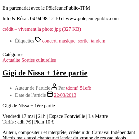
En partenariat avec le PôleJeunePublic-TPM
Info & Résa : 04 94 98 12 10 et www.polejeunepublic.com
crédit – vivement la photo.jpg (327 KB)
Étiquettes
concert
,
musique
,
sortie
,
tandem
Catégories
Actualite
Sorties culturelles
Gigi de Nissa + 1ère partie
Auteur de l’article
Par
tdomf_51efb
Date de l’article
22/03/2013
Gigi de Nissa + 1ère partie
Vendredi 17 mai | 21h | Espace Fontvieille | La Martre
Tarifs : adh 7€ | Plein 10 €
Auteur, compositeur et interprète, créateur du Carnaval Indépendant
Niçois mais aussi chanteur et leader du groupe de reggae niçois