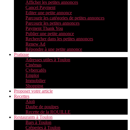
Afficher les petites annonces
Cancel Payment
Editer une petite annonce
Parcourir les catégories de petites annonces
Parcourir les petites annonces
Payment Thank You
Publier une petite annonce
Rechercher dans les petites annonces
Renew Ad
Répondre à une petite annonce
Pratique
Adresses utiles à Toulon
Cinémas
Cybercafés
Emploi
Immobilier
Shopping
Proposer votre article
Recettes
Aïoli
Daube de poulpes
Recette de la ROUILLE
Restaurants à Toulon
Bars à Toulon
Crêperies à Toulon