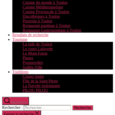
Cuisine du monde à Toulon
Cuisine Méditerraneénne
Cuisine Provençale à Toulon
Discothèques à Toulon
Pizzerias à Toulon
Restaurant asiatique à Toulon
Restaurant Gastronomique à Toulon
Resultats de recherche
Tourisme
La rade de Toulon
Le cours Lafayette
Le Mont-Faron
Plages
Porquerolles
Solliès-Ville
Traditions
Coupo Santo
Fête de la Saint Pierre
La Navette toulonnaise
PILOU PILOU
Recherche
Rechercher :
Fermer la recherche