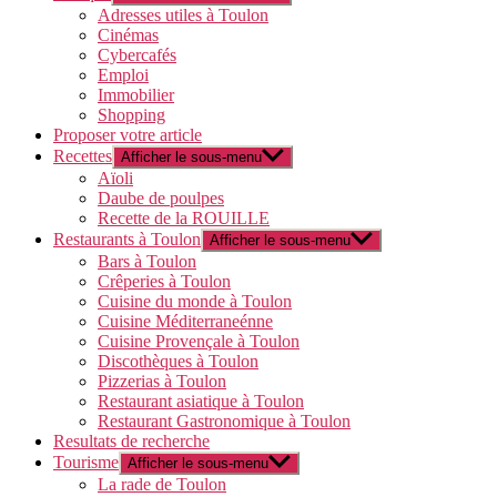
Adresses utiles à Toulon
Cinémas
Cybercafés
Emploi
Immobilier
Shopping
Proposer votre article
Recettes
Afficher le sous-menu
Aïoli
Daube de poulpes
Recette de la ROUILLE
Restaurants à Toulon
Afficher le sous-menu
Bars à Toulon
Crêperies à Toulon
Cuisine du monde à Toulon
Cuisine Méditerraneénne
Cuisine Provençale à Toulon
Discothèques à Toulon
Pizzerias à Toulon
Restaurant asiatique à Toulon
Restaurant Gastronomique à Toulon
Resultats de recherche
Tourisme
Afficher le sous-menu
La rade de Toulon