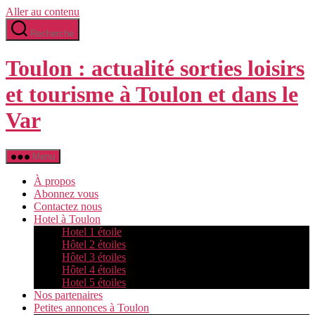
Aller au contenu
Recherche
Toulon : actualité sorties loisirs
et tourisme à Toulon et dans le
Var
Menu
À propos
Abonnez vous
Contactez nous
Hotel à Toulon
Hotel 1 étoile
Hôtel 2 étoiles
Hôtel 3 étoiles
Hôtel 4 étoiles
Hotel 5 étoiles
Nos partenaires
Petites annonces à Toulon